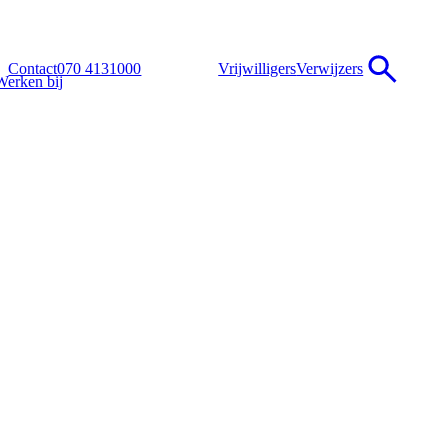
Contact
070 4131000
Vrijwilligers
Verwijzers
Werken bij