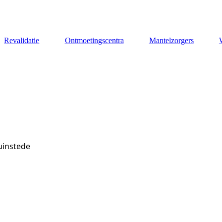
Revalidatie
Ontmoetingscentra
Mantelzorgers
uinstede