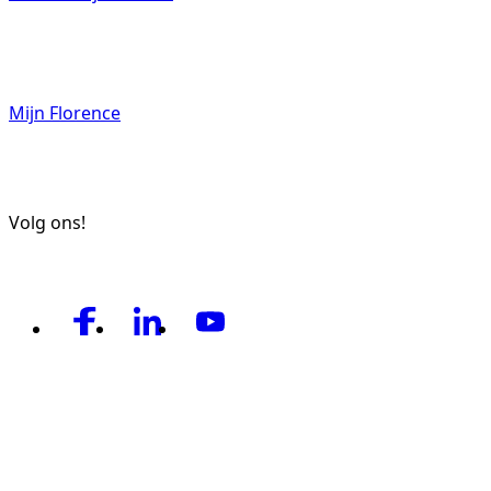
070 4131000
Mijn Florence
Vrijwilligers
Volg ons!
Verwijzers