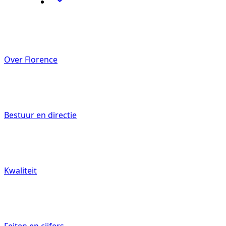
Woonzorglocaties
Over Florence
Zorg thuis
Bestuur en directie
Revalidatie
Kwaliteit
Ontmoetingscentra