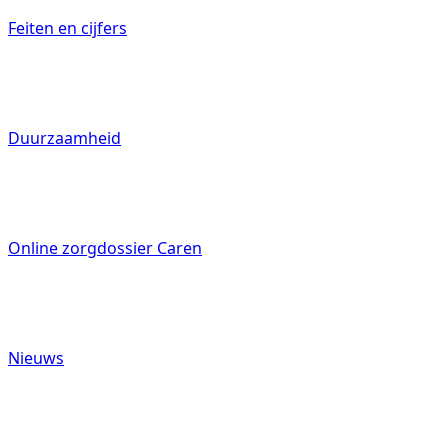
Feiten en cijfers
070 4131000
Duurzaamheid
Vrijwilligers
Verwijzers
Online zorgdossier Caren
Nieuws