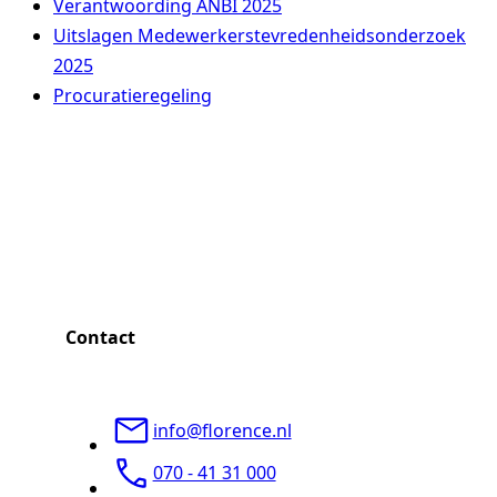
Verantwoording ANBI 2025
Uitslagen Medewerkerstevredenheidsonderzoek
2025
Procuratieregeling
Woonzorglocaties
Zorg thuis
Contact
Revalidatie
info@florence.nl
070 - 41 31 000
Ontmoetingscentra