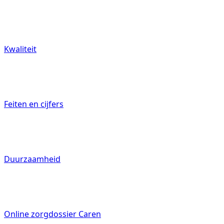
070 4131000
Kwaliteit
Vrijwilligers
Feiten en cijfers
Verwijzers
Duurzaamheid
Online zorgdossier Caren