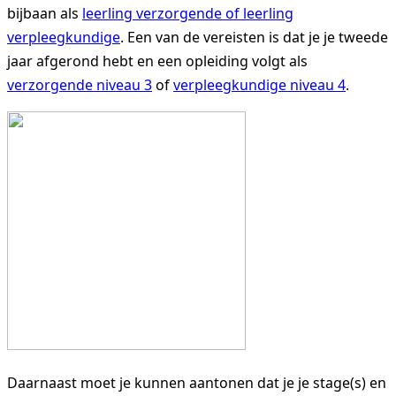
bijbaan als
leerlin
g verzorgende of leerling
verpleegkundige
. Een van de vereisten is dat je je tweede
jaar afgerond hebt en een opleiding volgt als
Vrijwilligerswerk
verzorgende niveau 3
of
verpleegkundige niveau 4
.
Contact
Vacatures
Daarna
ast moet je kunnen aantonen dat je je stage(s) en