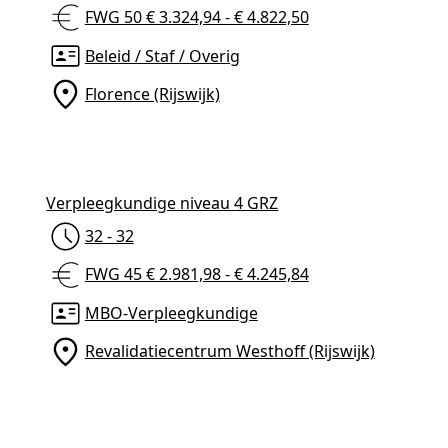
FWG 50 € 3.324,94 - € 4.822,50
Beleid / Staf / Overig
Florence (Rijswijk)
Verpleegkundige niveau 4 GRZ
32 - 32
FWG 45 € 2.981,98 - € 4.245,84
Locaties
MBO-Verpleegkundige
Revalidatiecentrum Westhoff (Rijswijk)
Inspiratie