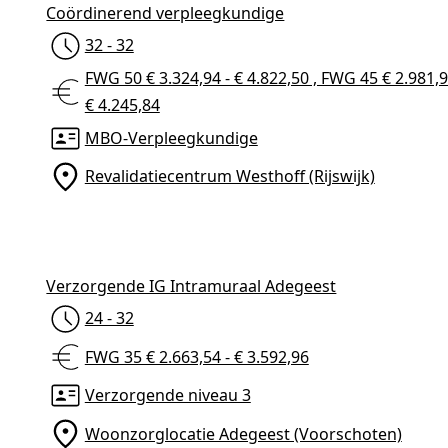
Coördinerend verpleegkundige
32 - 32
Vrijwilligerswerk
FWG 50 € 3.324,94 - € 4.822,50 , FWG 45 € 2.981,9
€ 4.245,84
MBO-Verpleegkundige
Revalidatiecentrum Westhoff (Rijswijk)
Contact
Verzorgende IG Intramuraal Adegeest
24 - 32
Vacatures
FWG 35 € 2.663,54 - € 3.592,96
Verzorgende niveau 3
Woonzorglocatie Adegeest (Voorschoten)