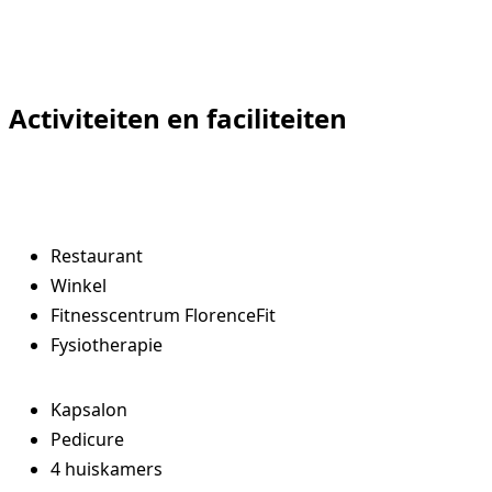
070 4131000
Activiteiten en faciliteiten
Vrijwilligers
Verwijzers
Restaurant
Winkel
Fitnesscentrum FlorenceFit
Fysiotherapie
Kapsalon
Pedicure
4 huiskamers