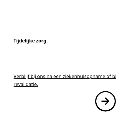
Woonzorglocaties
Tijdelijke zorg
Zorg thuis
Verblijf bij ons na een ziekenhuisopname of bij
revalidatie.
Revalidatie
Ontmoetingscentra