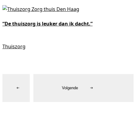
“De thuiszorg is leuker dan ik dacht.”
“
Thuiszorg
Vorige
Volgende