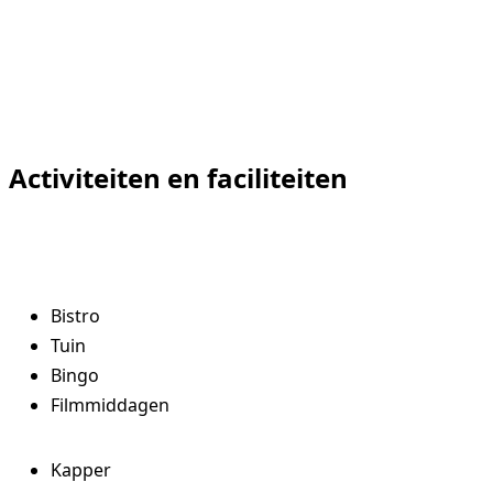
070 4131000
Activiteiten en faciliteiten
Vrijwilligers
Verwijzers
Bistro
Tuin
Bingo
Filmmiddagen
Kapper