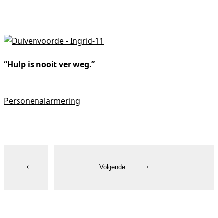
“Hulp is nooit ver weg.”
"
Personenalarmering
R
Vorige
Volgende