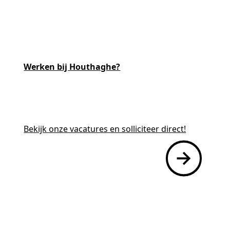
Mantelzorgers
Werken bij Houthaghe?
Werken bij
Bekijk onze vacatures en solliciteer direct!
Contact