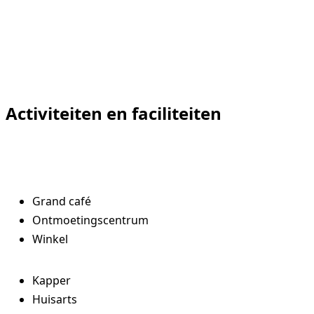
070 4131000
Activiteiten en faciliteiten
Vrijwilligers
Verwijzers
Grand café
Ontmoetingscentrum
Winkel
Kapper
Huisarts