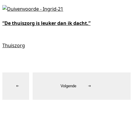
“De thuiszorg is leuker dan ik dacht.”
Thuiszorg
R
Vorige
Volgende