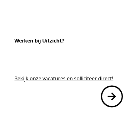
Mantelzorgers
Werken bij Uitzicht?
Werken bij
Bekijk onze vacatures en solliciteer direct!
Contact