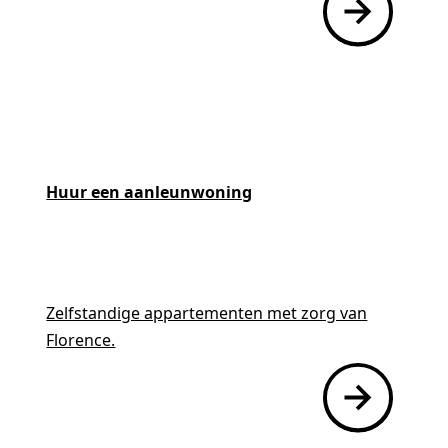
Woonzorglocaties
Huur een aanleunwoning
Zorg thuis
Zelfstandige appartementen met zorg van
Revalidatie
Florence.
Ontmoetingscentra