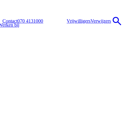
Contact
070 4131000
Vrijwilligers
Verwijzers
Werken bij