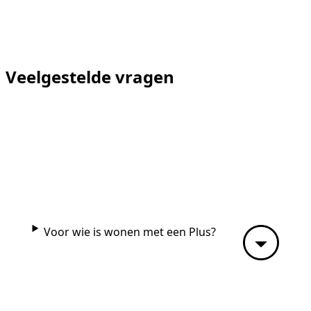
Veelgestelde vragen
Mantelzorgers
Werken bij
Voor wie is wonen met een Plus?
Contact