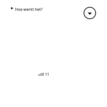
Hoe werkt het?
070 4131000
Vrijwilligers
Verwijzers