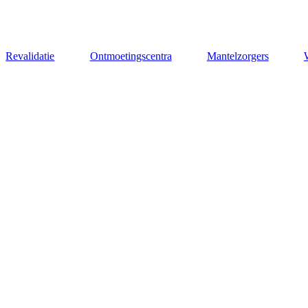
Revalidatie
Ontmoetingscentra
Mantelzorgers