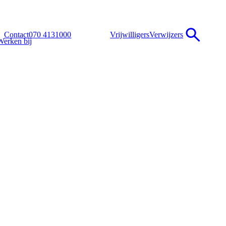
Contact
070 4131000
Vrijwilligers
Verwijzers
Werken bij