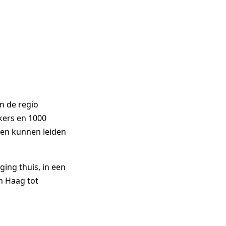
in de regio
ers en 1000
even kunnen leiden
eging thuis, in een
en Haag tot