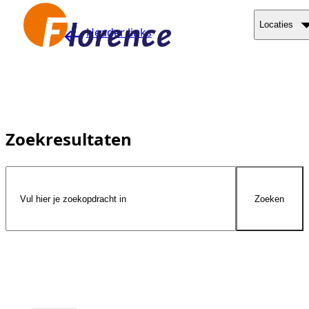
Naar hoofdinhoud
Locaties
Header links
Zoekresultaten
Zoeken