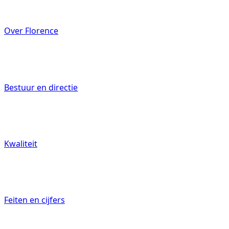
Over Florence
Mantelzorgers
Bestuur en directie
Werken bij
Kwaliteit
Feiten en cijfers
Contact