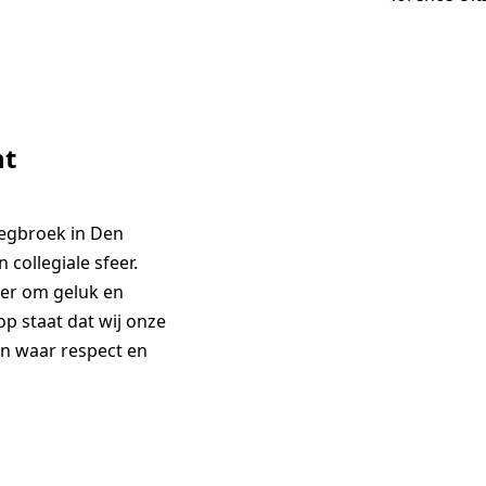
ht
Segbroek in Den
 collegiale sfeer.
hier om geluk en
op staat dat wij onze
en waar respect en